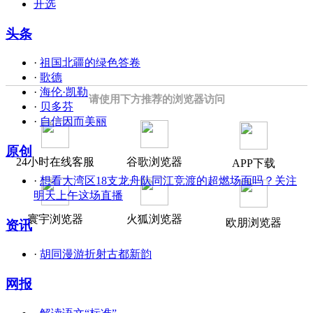
开选
头条
·
祖国北疆的绿色答卷
·
歌德
·
海伦·凯勒
请使用下方推荐的浏览器访问
·
贝多芬
·
自信因而美丽
原创
24小时在线客服
谷歌浏览器
APP下载
·
想看大湾区18支龙舟队同江竞渡的超燃场面吗？关注
明天上午这场直播
寰宇浏览器
火狐浏览器
欧朋浏览器
资讯
·
胡同漫游折射古都新韵
网报