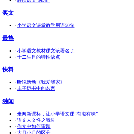
·
解读语文“标准”
奖文
·
小学语文课堂教学用语50句
最热
·
小学语文教材课文该署名了
·
十二生肖的特性缺点
快料
·
听说活动《我爱我家》
·
丰子恺书中的名言
独闻
·
走向新课标，让小学语文课“有滋有味”
·
语文人文性之我见
·
作文中如何审题
·
大月小月的区分